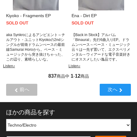
Kiyoko - Fragments EP
Ena - Dirt EP
SOLD OUT
SOLD OUT
aka Synkroによるアンビエント～チ
【Back in Stock】アルバム
ルアウト・ユニットKiyokoの2ndシ
「Binaural」先行6曲入りEP。ドラ
ングルが前衛ドラムンべースの最前
ムンべース～ベース・ミュージック
線Samurai Horoから。ベース・ミ
云々は一先ず置いて、エクスペリメ
ュージックから突き抜けちゃった、
ンタル～ウィアードな電子音楽好き
この辺り、素晴らしいな。
にオススメしたい逸品です。
Listen♪
Listen♪
837
1
12
商品中
-
商品
前へ
次へ
ほかの商品を探す