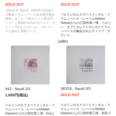
SOLD OUT
SOLD OUT
【Back in Stock】2000年代初頭の
大阪産ドラムンベース自主製作盤を
ベルリンのエクスペリメンタル・ド
確保しました！UKのベース系名門
ラムンべース・レーベルHidden
レコード屋BM Sohoのセールス・チ
Hawaiiからの三部作第一弾。ベルリ
ャート7位まで上がった、ロンドン
ン・ダブとエレクトロニカとドラム
子も認めた国産ベース。
ンべースが融合されたディープ・サ
ウンド。
Listen♪
SKV18 - Nautil 3/3
943 - Nautil 2/3
SOLD OUT
1,650円(税込)
ベルリンのエクスペリメンタル・ド
ベルリンのエクスペリメンタル・ド
ラムンべース・レーベルHidden
ラムンべース・レーベルHidden
Hawaiiからの三部作第三弾。初見プ
Hawaiiからの三部作第二弾。Enaと