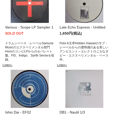
Various - Scope LP Sampler 1
Late Echo Express - Untitled
SOLD OUT
1,650円(税込)
ドラムンベース・レーベルSamurai
Felix K主宰Hidden Hawaiiのサブ・
Musicのエクスペリメンタル部門
レーベルからの透明感のある美しい
HoroのコンピLPからのセパレート
アンビエント～エレクトロニカなダ
盤。FIS、Indigo、Synth Senseを収
ビー・エクスペリメンタル・ベース
録。
作。
Listen♪
Listen♪
Ishio Dai - EF02
DB1 - Nautil 1/3