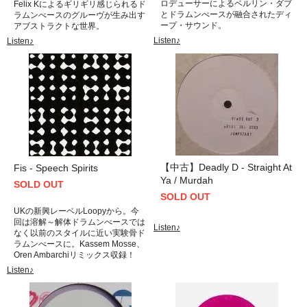
ロデューサーによるベルリン・ダブ
Felix Kによるギリギリ感じられるド
とドラムンべースが融合されたディ
ラムンべースのグルーヴが生み出す
ープ・サウンド。
アブストラクトな世界。
Listen♪
Listen♪
【中古】Deadly D - Straight At
Fis - Speech Spirits
Ya / Murdah
SOLD OUT
SOLD OUT
UKの新興レーベルLoopyから。今
回は溶解～解体ドラムンべースでは
Listen♪
なく以前のスタイルに近い実験骨ド
ラムンべースに。Kassem Mosse、
Oren Ambarchiリミックス収録！
Listen♪