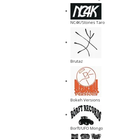
NC4K/Stones Taro
Brutaz
Bokeh Versions
Borft/UFO Mongo