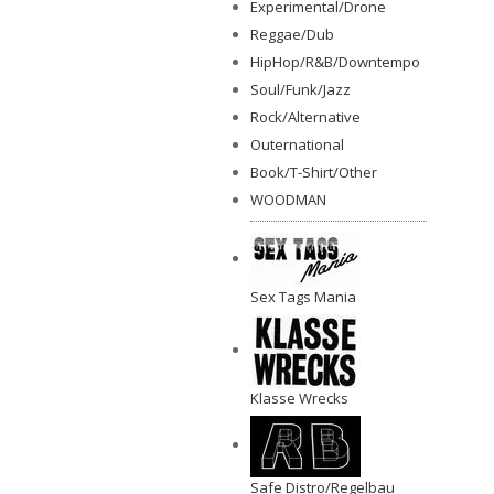
Experimental/Drone
Reggae/Dub
HipHop/R&B/Downtempo
Soul/Funk/Jazz
Rock/Alternative
Outernational
Book/T-Shirt/Other
WOODMAN
Sex Tags Mania
Klasse Wrecks
Safe Distro/Regelbau