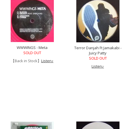
WWWINGS - Meta
Terror Danjah Ft Jamakabi -
SOLD OUT
Juicy Patty
SOLD OUT
【Back in Stock】
Listen♪
Listen♪