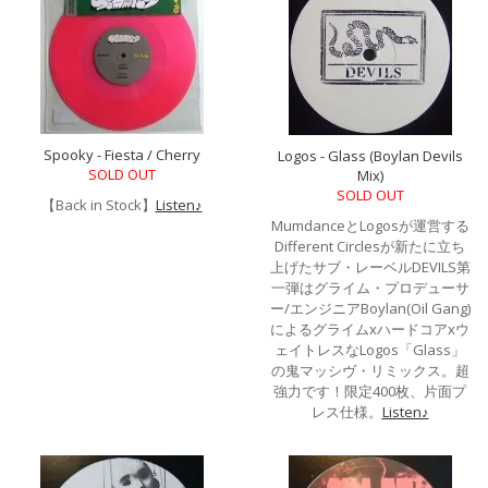
Spooky - Fiesta / Cherry
Logos - Glass (Boylan Devils
SOLD OUT
Mix)
SOLD OUT
【Back in Stock】
Listen♪
MumdanceとLogosが運営する
Different Circlesが新たに立ち
上げたサブ・レーベルDEVILS第
一弾はグライム・プロデューサ
ー/エンジニアBoylan(Oil Gang)
によるグライムxハードコアxウ
ェイトレスなLogos「Glass」
の鬼マッシヴ・リミックス。超
強力です！限定400枚、片面プ
レス仕様。
Listen♪