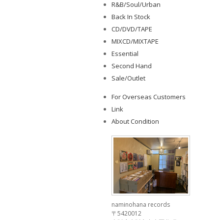
R&B/Soul/Urban
Back In Stock
CD/DVD/TAPE
MIXCD/MIXTAPE
Essential
Second Hand
Sale/Outlet
For Overseas Customers
Link
About Condition
naminohana records
〒5420012