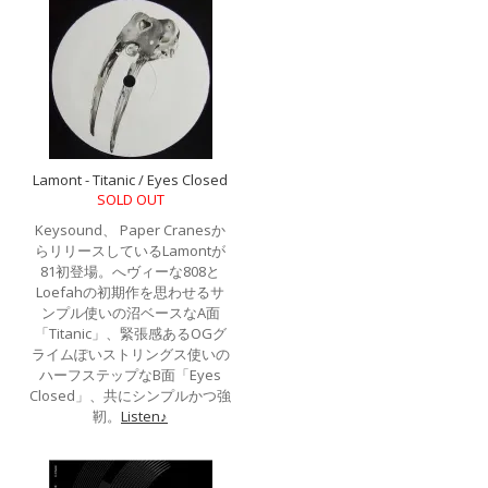
Lamont - Titanic / Eyes Closed
SOLD OUT
Keysound、 Paper Cranesか
らリリースしているLamontが
81初登場。へヴィーな808と
Loefahの初期作を思わせるサ
ンプル使いの沼ベースなA面
「Titanic」、緊張感あるOGグ
ライムぽいストリングス使いの
ハーフステップなB面「Eyes
Closed」、共にシンプルかつ強
靭。
Listen♪