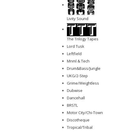
Livity Sound
The Trilogy Tapes
Lord Tusk
Leftfield
Mnml & Tech
Drum&Bass/Jungle
UKG/2-Step
Grime/Weightless
Dubwise
Dancehall
BRSTL
Motor City/Chi-Town
Discotheque
Tropical/Tribal