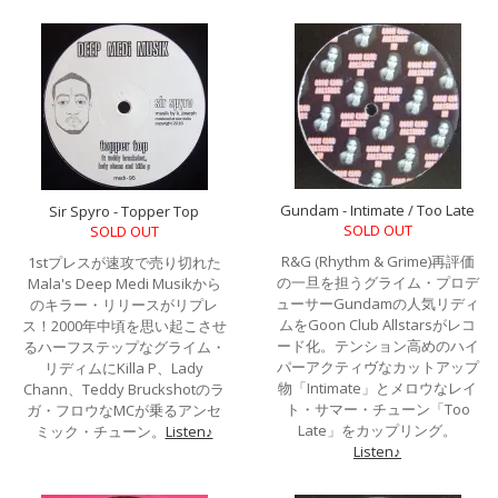
Gundam - Intimate / Too Late
Sir Spyro - Topper Top
SOLD OUT
SOLD OUT
R&G (Rhythm & Grime)再評価
1stプレスが速攻で売り切れた
の一旦を担うグライム・プロデ
Mala's Deep Medi Musikから
ューサーGundamの人気リディ
のキラー・リリースがリプレ
ムをGoon Club Allstarsがレコ
ス！2000年中頃を思い起こさせ
ード化。テンション高めのハイ
るハーフステップなグライム・
パーアクティヴなカットアップ
リディムにKilla P、Lady
物「Intimate」とメロウなレイ
Chann、Teddy Bruckshotのラ
ト・サマー・チューン「Too
ガ・フロウなMCが乗るアンセ
Late」をカップリング。
ミック・チューン。
Listen♪
Listen♪