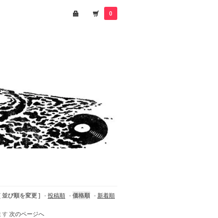
0
[ 並び順を変更 ]
-
投稿順
-
価格順
-
新着順
います
次のページへ