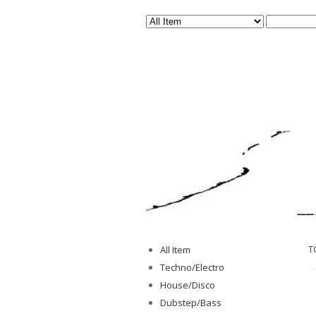
All Item
T
Techno/Electro
House/Disco
Dubstep/Bass