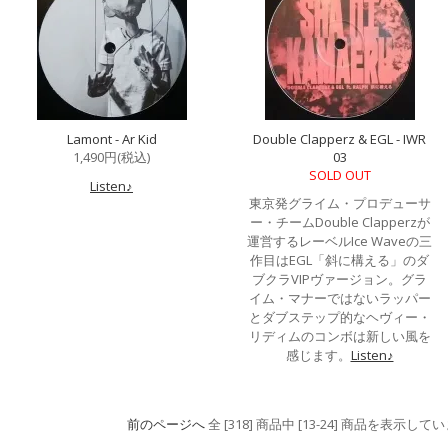
Lamont - Ar Kid
Double Clapperz & EGL - IWR
1,490円(税込)
03
SOLD OUT
Listen♪
東京発グライム・プロデューサ
ー・チームDouble Clapperzが
運営するレーベルIce Waveの三
作目はEGL「斜に構える」のダ
ブクラVIPヴァージョン。グラ
イム・マナーではないラッパー
とダブステップ的なヘヴィー・
リディムのコンボは新しい風を
感じます。
Listen♪
前のページへ
全 [318] 商品中 [13-24] 商品を表示して