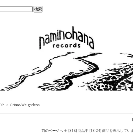
OP
>
Grime/Weightless
前のページへ
全 [318] 商品中 [13-24] 商品を表示して