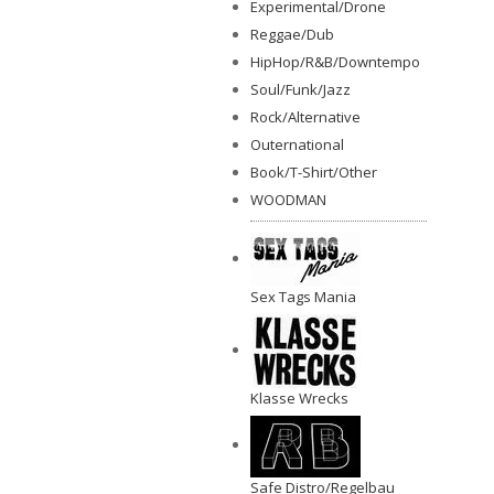
Experimental/Drone
Reggae/Dub
HipHop/R&B/Downtempo
Soul/Funk/Jazz
Rock/Alternative
Outernational
Book/T-Shirt/Other
WOODMAN
Sex Tags Mania
Klasse Wrecks
Safe Distro/Regelbau