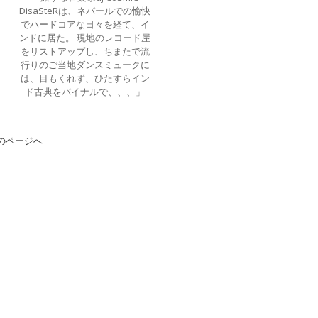
DisaSteRは、ネパールでの愉快
でハードコアな日々を経て、イ
ンドに居た。 現地のレコード屋
をリストアップし、ちまたで流
行りのご当地ダンスミュークに
は、目もくれず、ひたすらイン
ド古典をバイナルで、、、」
のページへ