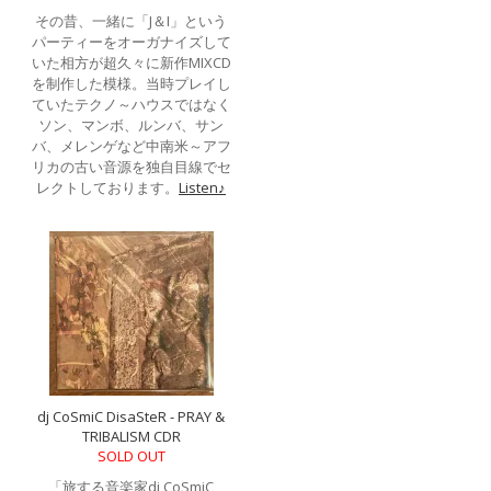
その昔、一緒に「J＆I」という
パーティーをオーガナイズして
いた相方が超久々に新作MIXCD
を制作した模様。当時プレイし
ていたテクノ～ハウスではなく
ソン、マンボ、ルンバ、サン
バ、メレンゲなど中南米～アフ
リカの古い音源を独自目線でセ
レクトしております。
Listen♪
dj CoSmiC DisaSteR - PRAY &
TRIBALISM CDR
SOLD OUT
「旅する音楽家dj CoSmiC