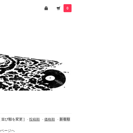
0
[ 並び順を変更 ]
-
投稿順
-
価格順
-
新着順
のページへ