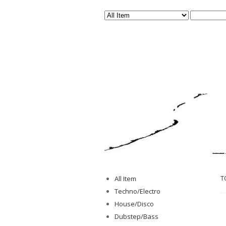
All Item
T
Techno/Electro
House/Disco
Dubstep/Bass