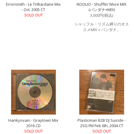
Errorsmith - Le Trilliardaire Mix
NOOLIO - Shufflin’ More MIX
- Oct. 2005 CT
(バンダナ+MIX)
SOLD OUT
3,000円(税込)
シャッフル・リズム縛りのオス
スメMIX＋バンダナ。
Hankyovain - Graytown Mix
Plasticman B2B DJ Suicide -
2016 CD
2SG FM Feb 6th, 2004 CT
SOLD OUT
SOLD OUT