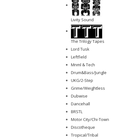
Livity Sound
The Trilogy Tapes
Lord Tusk
Leftfield
Mnml & Tech
Drum&Bass/Jungle
UKG/2-Step
Grime/Weightless
Dubwise
Dancehall
BRSTL
Motor City/Chi-Town
Discotheque
Tropical/Tribal