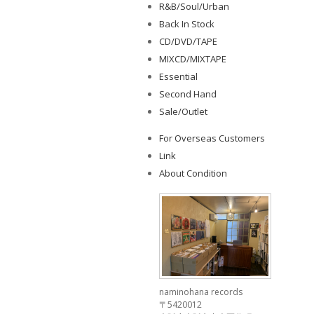
R&B/Soul/Urban
Back In Stock
CD/DVD/TAPE
MIXCD/MIXTAPE
Essential
Second Hand
Sale/Outlet
For Overseas Customers
Link
About Condition
naminohana records
〒5420012