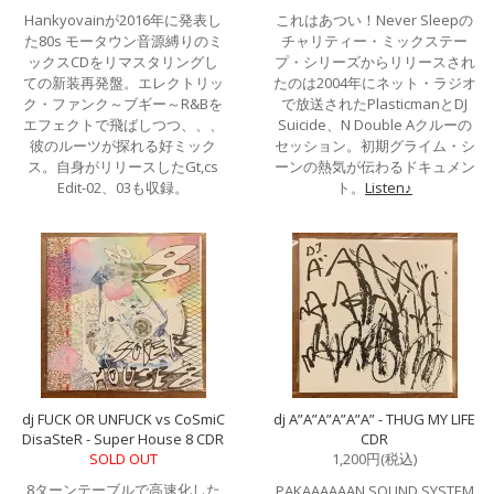
Hankyovainが2016年に発表し
これはあつい！Never Sleepの
た80s モータウン音源縛りのミ
チャリティー・ミックステー
ックスCDをリマスタリングし
プ・シリーズからリリースされ
ての新装再発盤。エレクトリッ
たのは2004年にネット・ラジオ
ク・ファンク～ブギー～R&Bを
で放送されたPlasticmanとDJ
エフェクトで飛ばしつつ、、、
Suicide、N Double Aクルーの
彼のルーツが探れる好ミック
セッション。初期グライム・シ
ス。自身がリリースしたGt,cs
ーンの熱気が伝わるドキュメン
Edit-02、03も収録。
ト。
Listen♪
dj FUCK OR UNFUCK vs CoSmiC
dj A”A”A”A”A”A” - THUG MY LIFE
DisaSteR - Super House 8 CDR
CDR
SOLD OUT
1,200円(税込)
8ターンテーブルで高速化した
PAKAAAAAAN SOUND SYSTEM