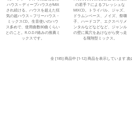
ハウス～ディープハウスがMIX
の若手？によるフレッシュな
され続ける、ハウスを超えた狂
MIXCD。トライバル、ジャズ、
気の超ハウス～フリーハウス・
ドラムンベース、ノイズ、祭囃
ミックスCD。生音使いのハウ
子、ハードコア、エクスペリメ
ス多めで、使用曲数80曲くらい
ンタルなどなどなど、ジャンル
とのこと。R.O.D.F絡みの推薦ミ
の壁に風穴をあけながら突っ走
ックスです。
る飛翔型ミックス。
全 [185] 商品中 [1-12] 商品を表示しています
次