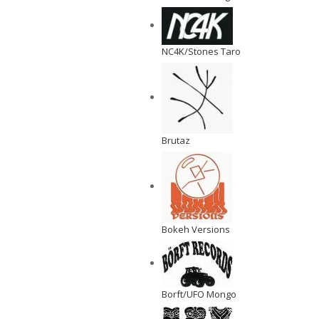
NC4K/Stones Taro
Brutaz
Bokeh Versions
Borft/UFO Mongo