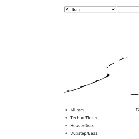
All Item
T
Techno/Electro
House/Disco
Dubstep/Bass