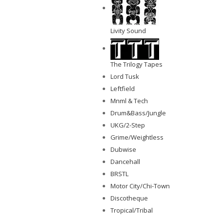
Livity Sound
The Trilogy Tapes
Lord Tusk
Leftfield
Mnml & Tech
Drum&Bass/Jungle
UKG/2-Step
Grime/Weightless
Dubwise
Dancehall
BRSTL
Motor City/Chi-Town
Discotheque
Tropical/Tribal