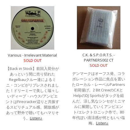
C.K. & S.P.O.R.T.S. -
Various - Irrelevant Material
PARTNERS002 CT
SOLD OUT
SOLD OUT
【Back in Stock】前回入荷分が
デンマークはオーフス発、コラ
あっという間に売り切れた
ボレーション作品に焦点を置い
Regelbauクルー達によるミ
たローカル・レーベルPartners
ニ・コンピがリプレスされまし
初荷揚げ。2 Bit CrewのC.Kと
た！ドリーミーで美しく瑞々し
HelpのDJ Sportsがタッグを組
いディープ・ハウス/アンビエ
んだ、涼し気なシンセがミニマ
ントはFirecracker辺りと共振す
ルに展開していくアンビエン
るスピリチュアル感、開放感が
ト/エレクトロニック作で、80
あって野外で聴いてもハマりそ
年代ぽい清涼感が何ともいい塩
う。
Listen♪
梅。
Listen♪