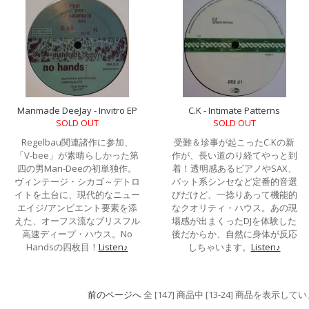
Manmade DeeJay - Invitro EP
C.K - Intimate Patterns
SOLD OUT
SOLD OUT
Regelbau関連諸作に参加、
受難＆珍事が起こったC.Kの新
「V-bee」が素晴らしかった第
作が、長い道のり経てやっと到
四の男Man-Deeの初単独作。
着！透明感あるピアノやSAX、
ヴィンテージ・シカゴ～デトロ
パット系シンセなど定番的音選
イトを土台に、現代的なニュー
びだけど、一捻りあって機能的
エイジ/アンビエント要素を添
なクオリティ・ハウス。あの現
えた、オーフス流なブリスフル
場感が出まくったDJを体験した
高速ディープ・ハウス。No
後だからか、自然に身体が反応
Handsの四枚目！
Listen♪
しちゃいます。
Listen♪
前のページへ
全 [147] 商品中 [13-24] 商品を表示して