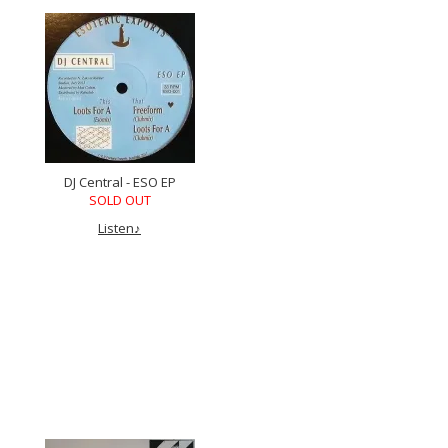
DJ Central - ESO EP
SOLD OUT
Listen♪