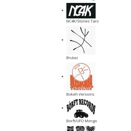
NC4K/Stones Taro
Brutaz
Bokeh Versions
Borft/UFO Mongo