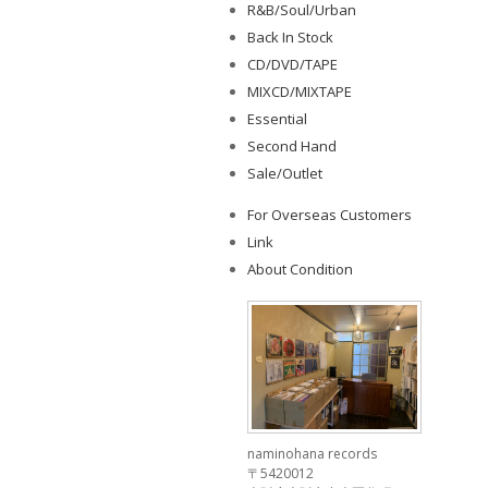
R&B/Soul/Urban
Back In Stock
CD/DVD/TAPE
MIXCD/MIXTAPE
Essential
Second Hand
Sale/Outlet
For Overseas Customers
Link
About Condition
naminohana records
〒5420012