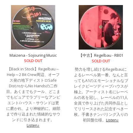
Maizena - Sojouring Music
【中古】Regelbau - RB01
SOLD OUT
SOLD OUT
【Back in Stock】Regelbau～
勢力を増し続けるRegelbauに
Help～2 Bit Crew周辺、オーフ
よるレーベル第一番。なんと言
ス発の地下ディストロSafe
ってもA1のエモーショナルなブ
Dist.roからNo Handsの二作
レイクビーツディープハウスが
目。あくまでもクール、どこま
極上。アーティスト名にレーベ
でもピュアでラブリーなアンビ
ルの名を冠し、レーベルの11人
エント/ハウス・サウンドは更
全員で作り上げた共同作品とし
に磨かれ、より神秘的に。細部
てリリースされた記念すべき一
まで作り込まれた情緒的なサウ
枚。手書きナンバリング入りの
ンドに引き込まれます。
初回盤仕様。
Listen♪
Listen♪