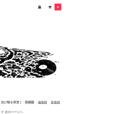
0
[ 並び順を変更 ]
-
投稿順
-
価格順
-
新着順
います
次のページへ