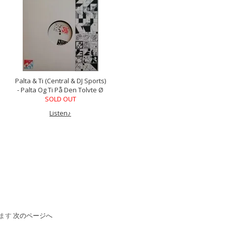
Palta & Ti (Central & DJ Sports)
- Palta Og Ti På Den Tolvte Ø
SOLD OUT
Listen♪
います
次のページへ