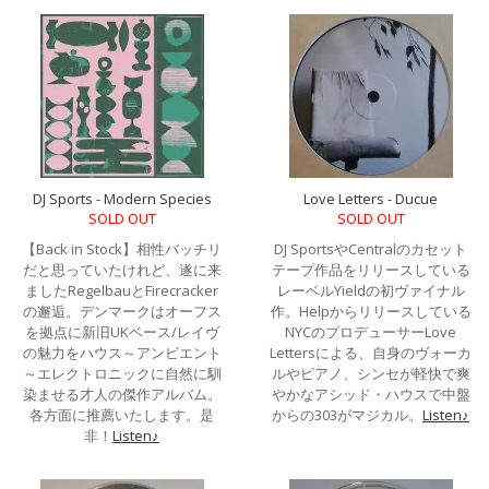
DJ Sports - Modern Species
Love Letters - Ducue
SOLD OUT
SOLD OUT
【Back in Stock】相性バッチリ
DJ SportsやCentralのカセット
だと思っていたけれど、遂に来
テープ作品をリリースしている
ましたRegelbauとFirecracker
レーベルYieldの初ヴァイナル
の邂逅。デンマークはオーフス
作。Helpからリリースしている
を拠点に新旧UKベース/レイヴ
NYCのプロデューサーLove
の魅力をハウス～アンビエント
Lettersによる、自身のヴォーカ
～エレクトロニックに自然に馴
ルやピアノ、シンセが軽快で爽
染ませる才人の傑作アルバム。
やかなアシッド・ハウスで中盤
各方面に推薦いたします。是
からの303がマジカル。
Listen♪
非！
Listen♪