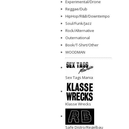
Experimental/Drone
Reggae/Dub
HipHop/R&B/Downtempo
Soul/Funk/Jazz
Rock/Alternative
Outernational
Book/T-Shirt/Other
WOODMAN
Sex Tags Mania
Klasse Wrecks
Safe Distro/Regelbau