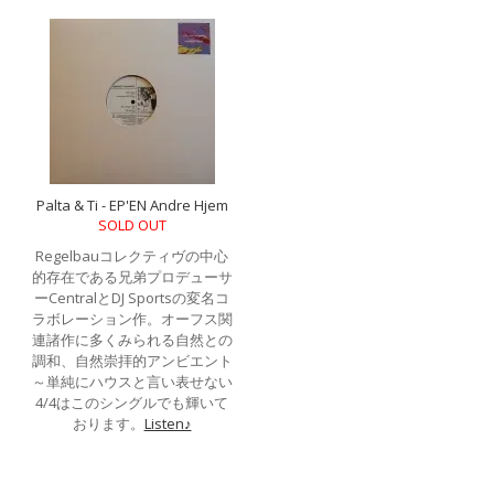
Palta & Ti - EP'EN Andre Hjem
SOLD OUT
Regelbauコレクティヴの中心
的存在である兄弟プロデューサ
ーCentralとDJ Sportsの変名コ
ラボレーション作。オーフス関
連諸作に多くみられる自然との
調和、自然崇拝的アンビエント
～単純にハウスと言い表せない
4/4はこのシングルでも輝いて
おります。
Listen♪