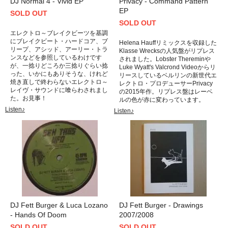
DJ Normal 4 - Vivid EP
Privacy - Command Pattern
EP
SOLD OUT
SOLD OUT
エレクトロ～ブレイクビーツを基調
にブレイクビート・ハードコア、ブ
Helena Hauffリミックスを収録した
リープ、アシッド、アーリー・トラ
Klasse Wrecksの人気盤がリプレス
ンスなどを参照しているわけです
されました。Lobster Thereminや
が、一捻りどころか三捻りぐらい捻
Luke Wyatt's Valcrond Videoからリ
った、いかにもありそうな、けれど
リースしているベルリンの新世代エ
焼き直しで終わらないエレクトロ～
レクトロ・プロデューサーPrivacy
レイヴ・サウンドに喰らわされまし
の2015年作。リプレス盤はレーベ
た。お見事！
ルの色が赤に変わっています。
Listen♪
Listen♪
DJ Fett Burger & Luca Lozano
DJ Fett Burger - Drawings
- Hands Of Doom
2007/2008
SOLD OUT
SOLD OUT