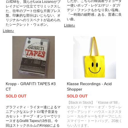
したが、こちらの韓国産ヴォコーダ
ロ/IDMを、我らがLuca Lozanoがブ
ー使いポップ・レゲエ/デジ・ダブ/
レイクビーツ仕立てでリミックスし
デジ・ファンクもかなり良い塩梅。
た、往年のブート仕様な片面プレス
「一時期の細野感」ある、普通に良
盤。印象的な部分はいじらない、オ
い曲。
リジナルへのリスペクトが込められ
たシークレット・ウェポン。
Listen♪
Listen♪
Kropp - GRAFITI TAPES #3
Klasse Recordings - Acid
CT
Shopper
SOLD OUT
SOLD OUT
【Back in Stock】「Klasse of '88」
グラフィティ・ライター達によるマ
セカンド・サマー・オブ・ラヴ～レ
ニアックなエレクトロ/電子音楽を
イヴ～アシッド・ハウス～エクスタ
カセット・テープ・オンリーでリリ
シー・カルチャーをモチーフにした
ースするGrafiti Tapesの3作目。今
スマイリー・トートバッグ。20枚く
回はストックホルムのKroppによる
らい入ります。