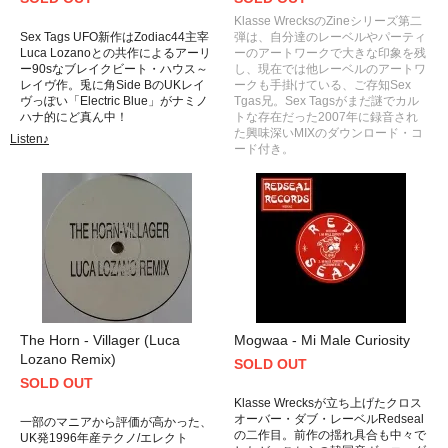
Klasse WrecksのZineシリーズ第二
Sex Tags UFO新作はZodiac44主宰
弾は、自分達のレーベルやパーティ
Luca Lozanoとの共作によるアーリ
ーのアートワークで大きな印象を残
ー90sなブレイクビート・ハウス～
し、現在では他レーベルのアートワ
レイヴ作。兎に角Side BのUKレイ
ークも手掛けている、ご存知Sex
ヴっぽい「Electric Blue」がナミノ
Tgas兄。Sex Tagsがまだ謎でカル
ハナ的にど真ん中！
トな存在だった2007年に録音され
た興味深いMIXのダウンロード・コ
Listen♪
ード付き。
The Horn - Villager (Luca
Mogwaa - Mi Male Curiosity
Lozano Remix)
SOLD OUT
SOLD OUT
Klasse Wrecksが立ち上げたクロス
オーバー・ダブ・レーベルRedseal
一部のマニアから評価が高かった、
の二作目。前作の揺れ具合も中々で
UK発1996年産テクノ/エレクト