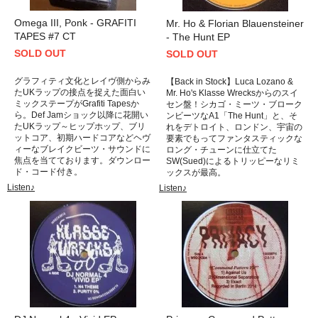
Omega III, Ponk - GRAFITI
Mr. Ho & Florian Blauensteiner
TAPES #7 CT
- The Hunt EP
SOLD OUT
SOLD OUT
グラフィティ文化とレイヴ側からみ
【Back in Stock】Luca Lozano &
たUKラップの接点を捉えた面白い
Mr. Ho's Klasse Wrecksからのスイ
ミックステープがGrafiti Tapesか
セン盤！シカゴ・ミーツ・ブローク
ら。Def Jamショック以降に花開い
ンビーツなA1「The Hunt」と、そ
たUKラップ～ヒップホップ、ブリ
れをデトロイト、ロンドン、宇宙の
ットコア、初期ハードコアなどヘヴ
要素でもってファンタスティックな
ィーなブレイクビーツ・サウンドに
ロング・チューンに仕立てた
焦点を当てております。ダウンロー
SW(Sued)によるトリッピーなリミ
ド・コード付き。
ックスが最高。
Listen♪
Listen♪