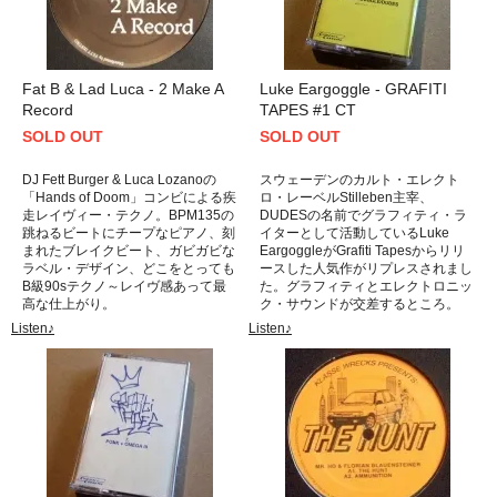
Fat B & Lad Luca - 2 Make A
Luke Eargoggle - GRAFITI
Record
TAPES #1 CT
SOLD OUT
SOLD OUT
DJ Fett Burger & Luca Lozanoの
スウェーデンのカルト・エレクト
「Hands of Doom」コンビによる疾
ロ・レーベルStilleben主宰、
走レイヴィー・テクノ。BPM135の
DUDESの名前でグラフィティ・ラ
跳ねるビートにチープなピアノ、刻
イターとして活動しているLuke
まれたブレイクビート、ガビガビな
EargoggleがGrafiti Tapesからリリ
ラベル・デザイン、どこをとっても
ースした人気作がリプレスされまし
B級90sテクノ～レイヴ感あって最
た。グラフィティとエレクトロニッ
高な仕上がり。
ク・サウンドが交差するところ。
Listen♪
Listen♪