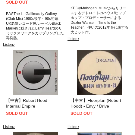
SOLD OUT
KDJやMahogani Musicからリリー
スするデトロイトのハウス/ヒップ
B/W The It - Gallimaufry Gallery
ホップ・プロデューサーによる
(Club Mix) 1980s後半～90s初頭、
Dexter Wansel「Time Is the
UK老舗レコード屋/レーベルBlack
Teacher」使いの2012年を代表する
Marketに残されたLarry Heardのリ
大ヒット作。
ミックスワークをカップリングした
再発盤。
Listen♪
Listen♪
【中古】Robert Hood -
【中古】Floorplan (Robert
Internal Empire
Hood) - Envy / Drive
SOLD OUT
SOLD OUT
Listen♪
Listen♪