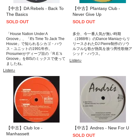
【中古】DA Rebels - Back To
【中古】Pfantasy Club -
The Basics
Never Give Up
SOLD OUT
SOLD OUT
「House Nation Under A
多分、今一番人気が無い時期
Groove」、「It's Time To Jack The
（1988年）のDance Maniaからリ
House」で知られるシカゴ・ハウ
リースされたDJ Pierre制作のソウ
ス・ユニットの1991年作。
ルフルな歌が熱気を放つ男性歌物ア
Prosumerがディープ目の「R.E.'s
シッド・ハウス。
Groove」をBISのミックスで使って
Listen♪
ましたね。
Listen♪
【中古】Club Ice -
【中古】Andres - New For U
Manhassett
SOLD OUT