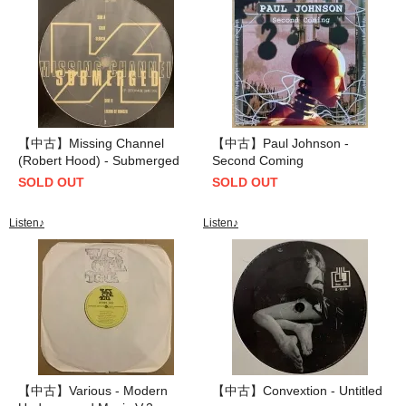
【中古】Missing Channel
【中古】Paul Johnson -
(Robert Hood) - Submerged
Second Coming
SOLD OUT
SOLD OUT
Listen♪
Listen♪
【中古】Various - Modern
【中古】Convextion - Untitled