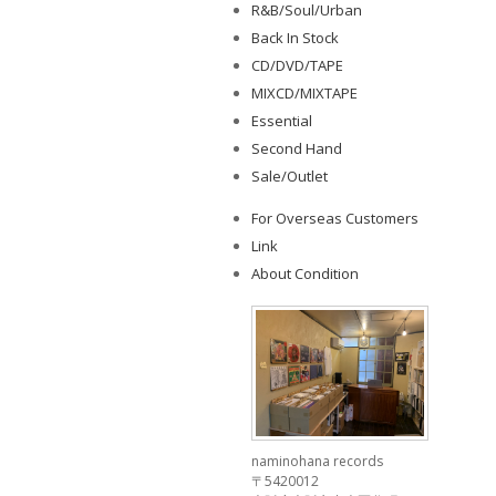
R&B/Soul/Urban
Back In Stock
CD/DVD/TAPE
MIXCD/MIXTAPE
Essential
Second Hand
Sale/Outlet
For Overseas Customers
Link
About Condition
naminohana records
〒5420012