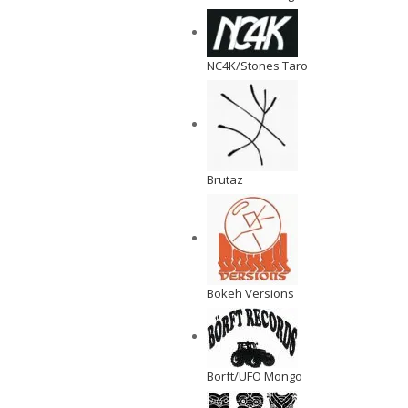
NC4K/Stones Taro
Brutaz
Bokeh Versions
Borft/UFO Mongo