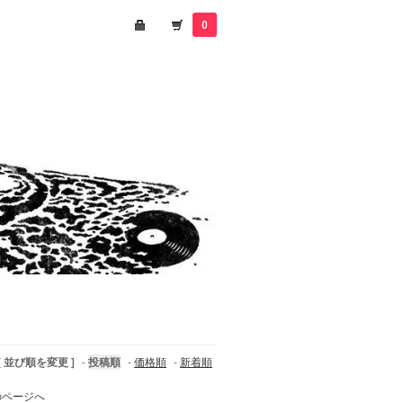
0
[ 並び順を変更 ]
-
投稿順
-
価格順
-
新着順
のページへ