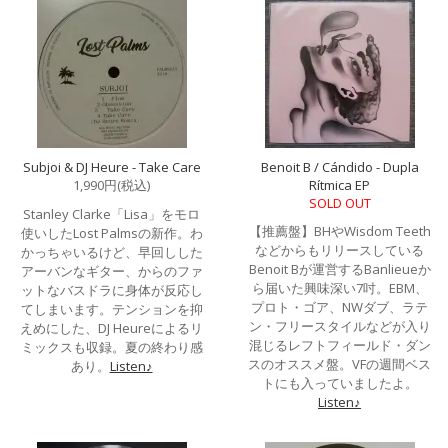
Subjoi & DJ Heure - Take Care
Benoit B / Cándido - Dupla
1,990円(税込)
Rítmica EP
SOLD OUT
Stanley Clarke「Lisa」をモロ
【推薦盤】BHやWisdom Teeth
使いしたLost Palmsの新作。わ
などからもリリースしている
かっちゃいるけど、早回しした
Benoit Bが運営するBanlieueか
アーバンなギター、からのファ
ら届いた興味深い7吋。EBM、
ットなバスドラに身体が反応し
プロト・ゴア、NWダブ、ラテ
てしまいます。テンションを抑
ン・フリースタイルなどが入り
えめにした、DJ Heureによるリ
混じるレフトフィールド・ダン
ミックスも収録。夏の終わり感
スのオススメ盤。VFの週間ベス
あり。
Listen♪
トにも入っていましたよ。
Listen♪