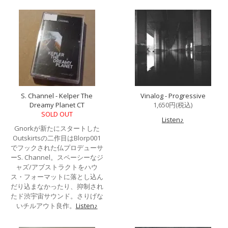
S. Channel - Kelper The
Vinalog - Progressive
Dreamy Planet CT
1,650円(税込)
SOLD OUT
Listen♪
Gnorkが新たにスタートした
Outskirtsの二作目はBlorp001
でフックされた仏プロデューサ
ーS. Channel。スペーシーなジ
ャズ/アブストラクトをハウ
ス・フォーマットに落とし込ん
だり込まなかったり、抑制され
たド渋宇宙サウンド。さりげな
いチルアウト良作。
Listen♪