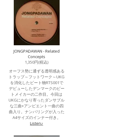
JONGPADAWAN - Related
Concepts
1,350円(税込)
オーフス勢に通ずる透明感ある
トラップ～フットワーク～UKG
を消化したビート物RTS001で
デビューしたデンマークのビー
トメイカーの二作目。今回は
UKGにかなり寄ったダンサブル
な三曲+アンビエント一曲の四
曲入り。ナンバリングが入った
A4サイズのインナー付き。
Listen♪