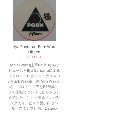
Ilya Santana - Porn Wax
Fifteen
SOLD OUT
Daniel Wang主宰Balihuからデ
ビューしたIlya Santanaによる
イタロ～エレクトロ・ディスコ
がTusk Wax傘下のPorn Waxか
ら。プロト・ゴアなB1最高～
（45回転でプレイしたらトラン
スでした！）。手書きナンバリ
ング入り、ピンク盤、白ラベ
ル、スタンプ仕様。
Listen♪