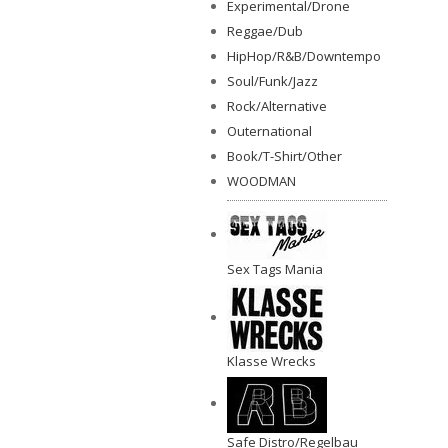
Experimental/Drone
Reggae/Dub
HipHop/R&B/Downtempo
Soul/Funk/Jazz
Rock/Alternative
Outernational
Book/T-Shirt/Other
WOODMAN
Sex Tags Mania
Klasse Wrecks
Safe Distro/Regelbau