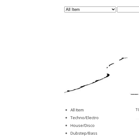
All Item
T
Techno/Electro
House/Disco
Dubstep/Bass