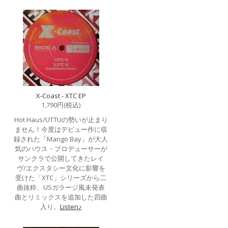
X-Coast - XTC EP
1,790円(税込)
Hot Haus/UTTUの勢いが止まり
ません！今度はデビュー作に収
録された「Mango Bay」が大人
気のハウス・プロデューサーが
サンクラで公開してきたレイ
ヴ/エクスタシー文化に影響を
受けた「XTC」シリーズから二
曲抜粋、USガラージ風未発表
曲とリミックスを追加した四曲
入り。
Listen♪