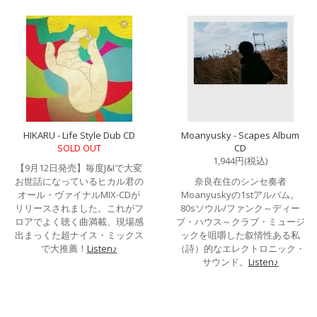
HIKARU - Life Style Dub CD
Moanyusky - Scapes Album
SOLD OUT
CD
1,944円(税込)
【9月12日発売】毎度J&Iで大変
お世話になっているヒカル君の
奈良在住のシンセ奏者
オール・ヴァイナルMIX-CDが
Moanyuskyの1stアルバム。
リリースされました。これがフ
80sソウル/ファンク～ディー
ロアでよく聴く曲満載、現場感
プ・ハウス～クラブ・ミュージ
出まっくた超ナイス・ミックス
ックを咀嚼した叙情性ある私
で大推薦！
Listen♪
（詩）的なエレクトロニック・
サウンド。
Listen♪