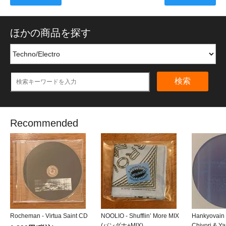
ほかの商品を探す
検索
Recommended
Rocheman - Virtua Saint CD
NOOLIO - Shufflin’ More MIX
Hankyovain
(バンダナ+MIX)
Chiyori & Y