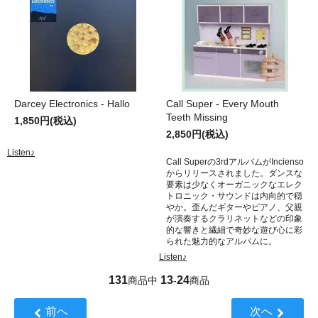
Darcey Electronics - Hallo
Call Super - Every Mouth
Teeth Missing
1,850円(税込)
2,850円(税込)
Listen♪
Call Superの3rdアルバムがIncienso
からリリースされました。ダンスな
要素は少なくオーガニックなエレク
トロニック・サウンドは内向的で穏
やか。歪んだギターやピアノ、父親
が演奏するクラリネットなどの印象
的な響きと繊細で奇妙な遊び心に彩
られた魅力的なアルバムに。
Listen♪
131
13
24
商品中
-
商品
前へ
次へ