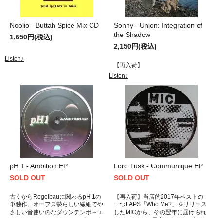
Noolio - Buttah Spice Mix CD
Sonny - Union: Integration of
the Shadow
1,650円(税込)
2,150円(税込)
Listen♪
【再入荷】
Listen♪
pH 1 - Ambition EP
Lord Tusk - Communique EP
SOLD OUT
SOLD OUT
古くからRegelbauに関わるpH 1の
【再入荷】当店的2017年ベストの
単独作。オーフス勢らしい繊細でや
一つLAPS「Who Me?」をリリース
さしい音使いのなダウンテンポ～エ
したMICから、その翌年に届けられ