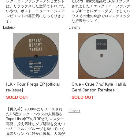
レクトロ・ファンク～アンビエント
たLord Tuskの最高なEPがリプレス
は、リラックスした空間でトロけた
されました！エレクトロ・ファンク
いやつ。ポスト・ニューエイジ～ア
～ブギーとレゲエ～ダブ、そしてハ
ンビエントの雰囲気にしっくりきま
ウスその他の奇妙でロマンティック
す。
な折衷サウンド。
Listen♪
Listen♪
ILK - Four Freqs EP [official
Crue - Crue 7 w/ Kyle Hall &
re-issue]
Gerd Janson Remixes
SOLD OUT
SOLD OUT
【再入荷】2000年にリリースされ
Listen♪
たUS産テック・ハウスの人気盤を
Tape Hiss傘下のRRRがリマスター
再発。控え気味なダブ処理を交えつ
つミニマルにグルーヴを紡いでいく
鬼渋サウンドに静かに興奮。人気が