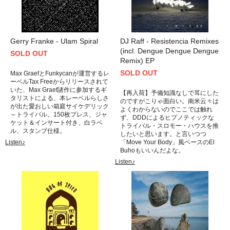
Gerry Franke - Ulam Spiral
DJ Raff - Resistencia Remixes
(incl. Dengue Dengue Dengue
SOLD OUT
Remix) EP
SOLD OUT
Max GraefとFunkycanが運営するレ
ーベルTax Freeからリリースされて
いた、Max Graef諸作に参加するギ
【再入荷】予備知識なしで耳にした
タリストによる、本レーベルらしさ
のですがこりゃ面白い。南米云々は
が出た愛おしい箱庭サイケデリック
よくわからないのでここでは触れ
～トライバル。150枚プレス、ジャ
ず、DDDによるヒプノティックな
ケット＆インサート付き、白ラベ
トライバル・スロモー・ハウスを推
ル、スタンプ仕様。
したいと思います。と言いつつ
Listen♪
「Move Your Body」風ベースのEl
Buhoもいいんだよな。
Listen♪