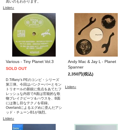
高いのもわかります。
Listen♪
Various - Tiny Planet Vol.3
Andy Mac & Jay L - Planet
Spanner
SOLD OUT
2,350円(税込)
D.Tiffany’s PEのコンピ・シリーズ
第三弾。今回はバンクーバーとモン
Listen♪
トリオールの新鋭に焦点をあてたフ
レッシュな内容でA面は官能的な歌
物ブレイクビーツ＆ハウスを、B面
には激し目なテクノを収録。
Overlandによるエグめに歪んだアシ
ッド・チューンB1が強烈。
Listen♪