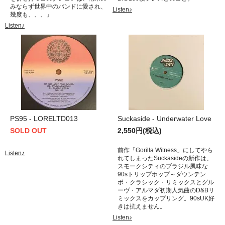
みならず世界中のバンドに愛され、
Listen♪
幾度も、、、」
Listen♪
PS95 - LORELTD013
Suckaside - Underwater Love
SOLD OUT
2,550円(税込)
前作「Gorilla Witness」にしてやら
Listen♪
れてしまったSuckasideの新作は、
スモークシティのブラジル風味な
90sトリップホップ～ダウンテン
ポ・クラシック・リミックスとグル
ーヴ・アルマダ初期人気曲のD&Bリ
ミックスをカップリング。90sUK好
きは抗えません。
Listen♪