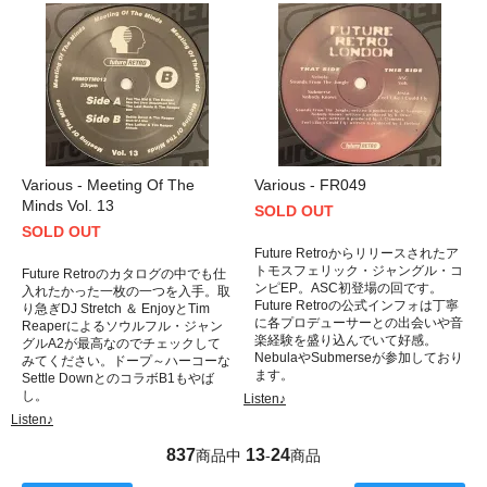
Various - Meeting Of The
Various - FR049
Minds Vol. 13
SOLD OUT
SOLD OUT
Future Retroからリリースされたア
トモスフェリック・ジャングル・コ
Future Retroのカタログの中でも仕
ンピEP。ASC初登場の回です。
入れたかった一枚の一つを入手。取
Future Retroの公式インフォは丁寧
り急ぎDJ Stretch ＆ EnjoyとTim
に各プロデューサーとの出会いや音
Reaperによるソウルフル・ジャン
楽経験を盛り込んでいて好感。
グルA2が最高なのでチェックして
NebulaやSubmerseが参加しており
みてください。ドープ～ハーコーな
ます。
Settle DownとのコラボB1もやば
し。
Listen♪
Listen♪
837
13
24
商品中
-
商品