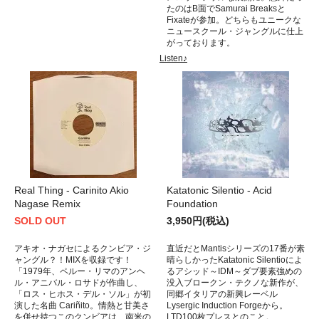
たのはB面でSamurai Breaksと
Fixateが参加。どちらもユニークな
ニュースクール・ジャングルに仕上
がっております。
Listen♪
Real Thing - Carinito Akio
Katatonic Silentio - Acid
Nagase Remix
Foundation
SOLD OUT
3,950円(税込)
アキオ・ナガセによるクンビア・ジ
直近だとMantisシリーズの17番が素
ャングル？！MIXを収録です！
晴らしかったKatatonic Silentioによ
「1979年、ペルー・リマのアンヘ
るアシッド～IDM～ダブ要素強めの
ル・アニバル・ロサドが作曲し、
没入ブロークン・テクノな新作が、
「ロス・ヒホス・デル・ソル」が初
同郷イタリアの新興レーベル
演した名曲 Cariñito。情熱と甘美さ
Lysergic Induction Forgeから。
を併せ持つこのクンビアは、南米の
LTD100枚プレスとのこと。