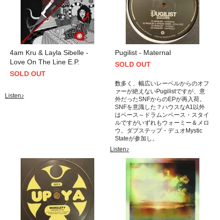
4am Kru & Layla Sibelle -
Pugilist - Maternal
Love On The Line E.P.
SOLD OUT
SOLD OUT
数多く、幅広いレーベルからのオフ
ァーが絶えないPugilistですが、意
Listen♪
外だったSNFからのEPが再入荷。
SNFを意識した？ハウスなA1以外
はベース～ドラムンベース・スタイ
ルですがいずれもウォーミー＆メロ
ウ。ダブステップ・デュオMystic
Stateが参加し。
Listen♪