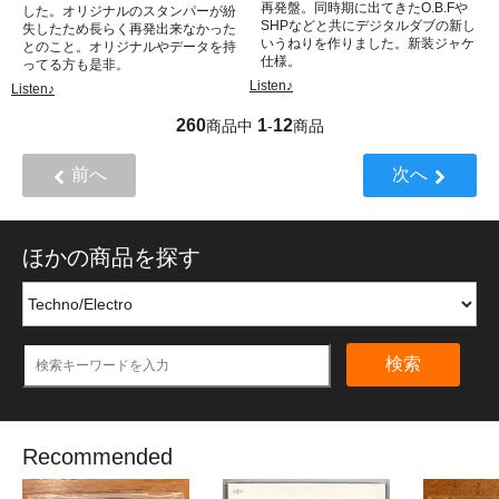
再発盤。同時期に出てきたO.B.Fや
した。オリジナルのスタンパーが紛
SHPなどと共にデジタルダブの新し
失したため長らく再発出来なかった
いうねりを作りました。新装ジャケ
とのこと。オリジナルやデータを持
仕様。
ってる方も是非。
Listen♪
Listen♪
260
1
12
商品中
-
商品
前へ
次へ
ほかの商品を探す
検索
Recommended