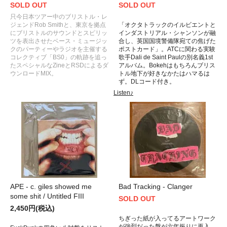
SOLD OUT
SOLD OUT
只今日本ツアー中のブリストル・レ
ジェンドRob Smithと、東京を拠点
「オクタトラックのイルビエントと
にブリストルのサウンドとスピリッ
インダストリアル・シャンソンが融
ツを表出させたベース・ミュージッ
合し、英国国境警備隊宛ての焦げた
クのパーティーやラジオを主催する
ポストカード」。ATCに関わる実験
コレクティブ「BS0」の軌跡を追っ
歌手Dali de Saint Paulの別名義1st
たスペシャルなZineとRSDによるダ
アルバム。Bokehはもちろんブリス
ウンロードMIX。
トル地下が好きなかたはハマるは
ず。DLコード付き。
Listen♪
APE - c. giles showed me
Bad Tracking - Clanger
some shit / Untitled FIII
SOLD OUT
2,450円(税込)
ちぎった紙が入ってるアートワーク
が強烈だった盤が六年振りに再入