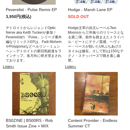
Peverelist - Pulse Remix EP
Hodge - Marsh Lane EP
3,950円(税込)
SOLD OUT
デトロイトからレジェンドOptic
Hodge主宰の自主レーベルTwo
Nerve aka Keith Tuckerが参加！
Moonsから三年振りのリリースとな
Peverelistの「Pulse」シリーズ番外
る第二弾。前作を踏まえたトライバ
編なリミックスEPは、Fadi Mohem
ル・ビートにテクノ質感、ヘヴィ
やPolygoniaなどベルリン～ミュン
ー・ベースが効いたUKぶちあげス
ヘン～デトロイトの新旧気鋭達をラ
タイルは健在。そしてB1は150なテ
インナップ。各方向に研ぎ澄まされ
クノ・ステッパーズで聴き逃し厳
ております。
禁。
Listen♪
Listen♪
BS0ZINE | BS00RS - Rob
Content Provider - Endless
Smith Issue Zine + MIX
Summer CT