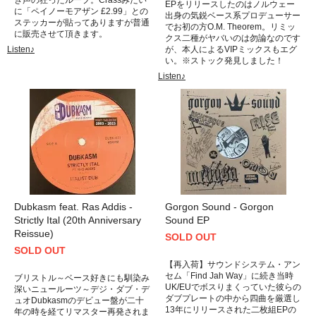
EPをリリースしたのはノルウェー
に「ペイノーモアザン £2.99」との
出身の気鋭ベース系プロデューサー
ステッカーが貼ってありますが普通
でお初の方O.M. Theorem。リミッ
に販売させて頂きます。
クス二種がヤバいのは勿論なのです
Listen♪
が、本人によるVIPミックスもエグ
い。※ストック発見しました！
Listen♪
Dubkasm feat. Ras Addis -
Gorgon Sound - Gorgon
Strictly Ital (20th Anniversary
Sound EP
Reissue)
SOLD OUT
SOLD OUT
【再入荷】サウンドシステム・アン
セム「Find Jah Way」に続き当時
ブリストル～ベース好きにも馴染み
UK/EUでボスりまくっていた彼らの
深いニュールーツ～デジ・ダブ・デ
ダブプレートの中から四曲を厳選し
ュオDubkasmのデビュー盤が二十
13年にリリースされた二枚組EPの
年の時を経てリマスター再発されま