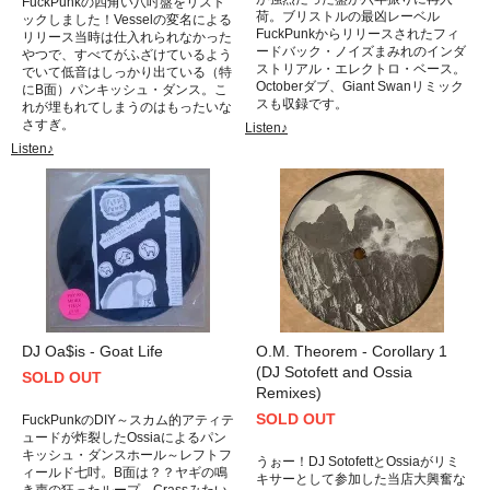
FuckPunkの四角い八吋盤をリスト
荷。ブリストルの最凶レーベル
ックしました！Vesselの変名による
FuckPunkからリリースされたフィ
リリース当時は仕入れられなかった
ードバック・ノイズまみれのインダ
やつで、すべてがふざけているよう
ストリアル・エレクトロ・ベース。
でいて低音はしっかり出ている（特
Octoberダブ、Giant Swanリミック
にB面）パンキッシュ・ダンス。こ
スも収録です。
れが埋もれてしまうのはもったいな
さすぎ。
Listen♪
Listen♪
DJ Oa$is - Goat Life
O.M. Theorem - Corollary 1
(DJ Sotofett and Ossia
SOLD OUT
Remixes)
SOLD OUT
FuckPunkのDIY～スカム的アティテ
ュードが炸裂したOssiaによるパン
キッシュ・ダンスホール～レフトフ
うぉー！DJ SotofettとOssiaがリミ
ィールド七吋。B面は？？ヤギの鳴
キサーとして参加した当店大興奮な
き声の狂ったループ。Crassみたい