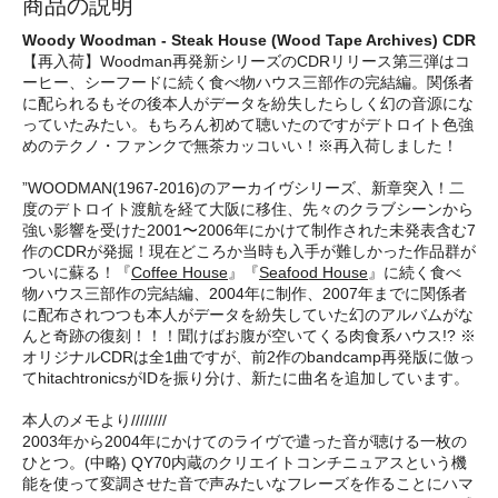
商品の説明
Woody Woodman - Steak House (Wood Tape Archives) CDR
【再入荷】Woodman再発新シリーズのCDRリリース第三弾はコ
ーヒー、シーフードに続く食べ物ハウス三部作の完結編。関係者
に配られるもその後本人がデータを紛失したらしく幻の音源にな
っていたみたい。もちろん初めて聴いたのですがデトロイト色強
めのテクノ・ファンクで無茶カッコいい！※再入荷しました！
”WOODMAN(1967-2016)のアーカイヴシリーズ、新章突入！二
度のデトロイト渡航を経て大阪に移住、先々のクラブシーンから
強い影響を受けた2001〜2006年にかけて制作された未発表含む7
作のCDRが発掘！現在どころか当時も入手が難しかった作品群が
ついに蘇る！『
Coffee House
』『
Seafood House
』に続く食べ
物ハウス三部作の完結編、2004年に制作、2007年までに関係者
に配布されつつも本人がデータを紛失していた幻のアルバムがな
んと奇跡の復刻！！！聞けばお腹が空いてくる肉食系ハウス!? ※
オリジナルCDRは全1曲ですが、前2作のbandcamp再発版に倣っ
てhitachtronicsがIDを振り分け、新たに曲名を追加しています。
本人のメモより////////
2003年から2004年にかけてのライヴで遣った音が聴ける一枚の
ひとつ。(中略) QY70内蔵のクリエイトコンチニュアスという機
能を使って変調させた音で声みたいなフレーズを作ることにハマ