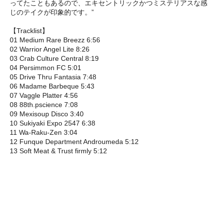
ってたこともあるので、エキセントリックかつミステリアスな感
じのテイクが印象的です。”
【Tracklist】
01 Medium Rare Breezz 6:56
02 Warrior Angel Lite 8:26
03 Crab Culture Central 8:19
04 Persimmon FC 5:01
05 Drive Thru Fantasia 7:48
06 Madame Barbeque 5:43
07 Vaggle Platter 4:56
08 88th.pscience 7:08
09 Mexisoup Disco 3:40
10 Sukiyaki Expo 2547 6:38
11 Wa-Raku-Zen 3:04
12 Funque Department Androumeda 5:12
13 Soft Meat & Trust firmly 5:12